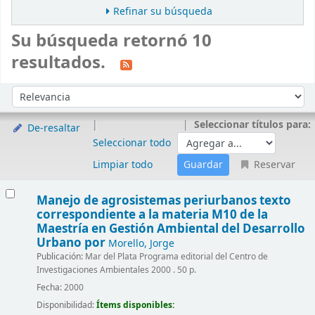
Refinar su búsqueda
Su búsqueda retornó 10
resultados.
Ordenar
Ordenar por:
Seleccionar títulos para:
De-resaltar
Seleccionar todo
Limpiar todo
Reservar
Resultados
Manejo de agrosistemas periurbanos
texto
correspondiente a la materia M10 de la
Maestría en Gestión Ambiental del Desarrollo
Urbano
por
Morello, Jorge
Publicación:
Mar del Plata Programa editorial del Centro de
Investigaciones Ambientales 2000 . 50 p.
Fecha:
2000
Disponibilidad:
Ítems disponibles: