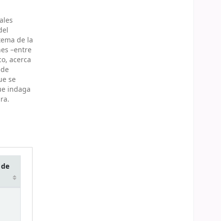
ales
del
 tema de la
nes –entre
co, acerca
 de
ue se
que indaga
ra.
 de