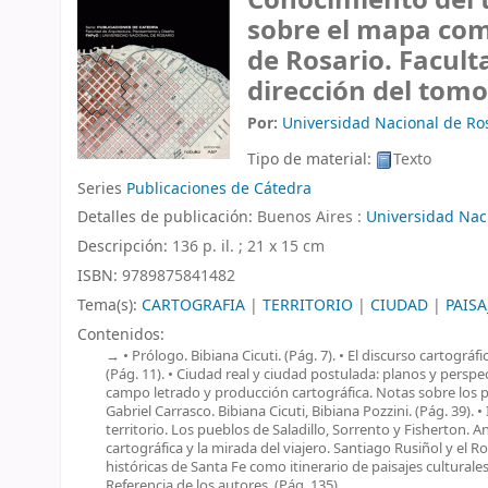
Conocimiento del t
sobre el mapa com
de Rosario. Facult
dirección del tomo
Por:
Universidad Nacional de Ros
Tipo de material:
Texto
Series
Publicaciones de Cátedra
Detalles de publicación:
Buenos Aires :
Universidad Naci
Descripción:
136 p. il. ; 21 x 15 cm
ISBN:
9789875841482
Tema(s):
CARTOGRAFIA
|
TERRITORIO
|
CIUDAD
|
PAISA
Contenidos:
• Prólogo. Bibiana Cicuti. (Pág. 7). • El discurso cartográf
(Pág. 11). • Ciudad real y ciudad postulada: planos y perspec
campo letrado y producción cartográfica. Notas sobre los p
Gabriel Carrasco. Bibiana Cicuti, Bibiana Pozzini. (Pág. 39). •
territorio. Los pueblos de Saladillo, Sorrento y Fisherton. A
cartográfica y la mirada del viajero. Santiago Rusiñol y el Ro
históricas de Santa Fe como itinerario de paisajes culturales 
Referencia de los autores. (Pág. 135).