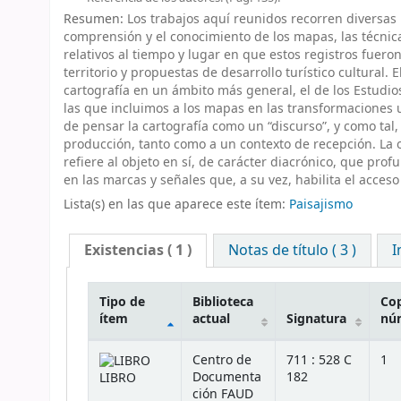
Resumen:
Los trabajos aquí reunidos recorren diversas 
comprensión y el conocimiento de los mapas, las técnica
relativos al tiempo y lugar en que estos registros fuer
territorio y propuestas de desarrollo turístico cultural. 
cartografía en un ámbito más general, el de los Estudi
las que incluimos a los mapas en las transformaciones 
de pensar la cartografía como un “discurso”, y como tal,
producción, tanto como a un contexto de recepción. La o
refiere al objeto en sí, de carácter diacrónico, que pro
en las marcas y señales que, a su vez, habilita el acceso 
Lista(s) en las que aparece este ítem:
Paisajismo
Existencias
( 1 )
Notas de título ( 3 )
I
Tipo de
Biblioteca
Cop
ítem
actual
Signatura
nú
Existencias
Centro de
711 : 528 C
1
Documenta
182
LIBRO
ción FAUD