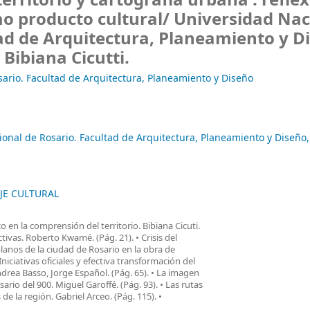
erritorio y cartografía urbana : refle
o producto cultural/
Universidad Nac
ad de Arquitectura, Planeamiento y D
 Bibiana Cicutti.
ario. Facultad de Arquitectura, Planeamiento y Diseño
onal de Rosario. Facultad de Arquitectura, Planeamiento y Diseño,
JE CULTURAL
ico en la comprensión del territorio. Bibiana Cicuti.
tivas. Roberto Kwamé. (Pág. 21). • Crisis del
lanos de la ciudad de Rosario en la obra de
 Iniciativas oficiales y efectiva transformación del
ndrea Basso, Jorge Español. (Pág. 65). • La imagen
sario del 900. Miguel Garoffé. (Pág. 93). • Las rutas
de la región. Gabriel Arceo. (Pág. 115). •