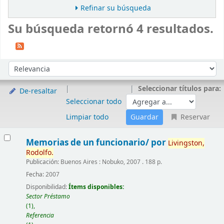
Refinar su búsqueda
Su búsqueda retornó 4 resultados.
Ordenar
Ordenar por:
Seleccionar títulos para:
De-resaltar
Seleccionar todo
Limpiar todo
Reservar
Resultados
Memorias de un funcionario/
por
Livingston,
Rodolfo.
Publicación:
Buenos Aires : Nobuko, 2007 . 188 p.
Fecha:
2007
Disponibilidad:
Ítems disponibles:
Sector Préstamo
(1),
Referencia