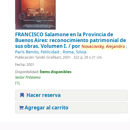
FRANCISCO Salamone en la Provincia de
Buenos Aires:
reconocimiento patrimonial de
sus obras. Volumen I. /
por
Novacovsky,
Alejandro
;
París Benito, Felilcidad ; Roma, Silvia.
Publicación:
Tandil: Grafikart, 2001 . 322 p. 29 x 21 cm.
Fecha:
2001
Disponibilidad:
Ítems disponibles:
Sector Préstamo
(1),
Hacer reserva
Agregar al carrito
Páginas