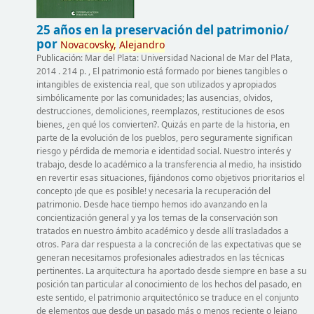
25 años en la preservación del patrimonio/
por
Novacovsky,
Alejandro
Publicación:
Mar del Plata: Universidad Nacional de Mar del Plata,
2014 . 214 p. , El patrimonio está formado por bienes tangibles o
intangibles de existencia real, que son utilizados y apropiados
simbólicamente por las comunidades; las ausencias, olvidos,
destrucciones, demoliciones, reemplazos, restituciones de esos
bienes, ¿en qué los convierten?. Quizás en parte de la historia, en
parte de la evolución de los pueblos, pero seguramente significan
riesgo y pérdida de memoria e identidad social. Nuestro interés y
trabajo, desde lo académico a la transferencia al medio, ha insistido
en revertir esas situaciones, fijándonos como objetivos prioritarios el
concepto ¡de que es posible! y necesaria la recuperación del
patrimonio. Desde hace tiempo hemos ido avanzando en la
concientización general y ya los temas de la conservación son
tratados en nuestro ámbito académico y desde allí trasladados a
otros. Para dar respuesta a la concreción de las expectativas que se
generan necesitamos profesionales adiestrados en las técnicas
pertinentes. La arquitectura ha aportado desde siempre en base a su
posición tan particular al conocimiento de los hechos del pasado, en
este sentido, el patrimonio arquitectónico se traduce en el conjunto
de elementos que desde un pasado más o menos reciente o lejano