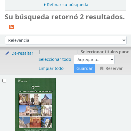
Refinar su búsqueda
Su búsqueda retornó 2 resultados.
Ordenar
Ordenar por:
Seleccionar títulos para:
De-resaltar
Seleccionar todo
Limpiar todo
Reservar
Resultados