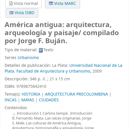
Vista normal
Vista MARC
Vista ISBD
América antigua: arquitectura,
arqueología y paisaje/
compilado
por Jorge F. Buján.
Tipo de material:
Texto
Series
Urbanismo
Detalles de publicación:
La Plata:
Universidad Nacional de La
Plata. Facultad de Arquitectura y Urbanismo,
2009
Descripción:
346 p. il. ; 21 x 15 cm
ISBN:
9789875842410
Tema(s):
HISTORIA
|
ARQUITECTURA PRECOLOMBINA
|
INCAS
|
MAYAS
|
CIUDADES
Contenidos:
Introducción I. Carlota Sempé . Introducción
II. Fernando Aliata. Las raíces originarias. Jorge
S. Mele. Las culturas de América Antigua,
Arquitectura, historiografía y arqueología. Jorge