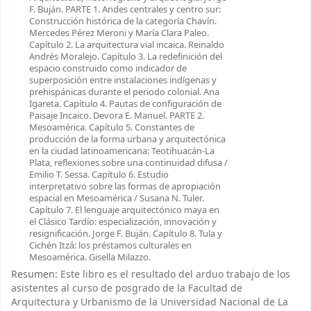
F. Buján. PARTE 1. Andes centrales y centro sur:
Construcción histórica de la categoría Chavín.
Mercedes Pérez Meroni y María Clara Paleo.
Capítulo 2. La arquitectura vial incaica. Reinaldo
Andrés Moralejo. Capítulo 3. La redefinición del
espacio construido como indicador de
superposición entre instalaciones indígenas y
prehispánicas durante el periodo colonial. Ana
Igareta. Capítulo 4. Pautas de configuración de
Paisaje Incaico. Devora E. Manuel. PARTE 2.
Mesoamérica. Capítulo 5. Constantes de
producción de la forma urbana y arquitectónica
en la ciudad latinoamericana: Teotihuacán-La
Plata, reflexiones sobre una continuidad difusa /
Emilio T. Sessa. Capítulo 6. Estudio
interpretativo sobre las formas de apropiación
espacial en Mesoamérica / Susana N. Tuler.
Capítulo 7. El lenguaje arquitectónico maya en
el Clásico Tardío: especialización, innovación y
resignificación. Jorge F. Buján. Capítulo 8. Tula y
Cichén Itzá́: los préstamos culturales en
Mesoamérica. Gisella Milazzo.
Resumen:
Este libro es el resultado del arduo trabajo de los
asistentes al curso de posgrado de la Facultad de
Arquitectura y Urbanismo de la Universidad Nacional de La