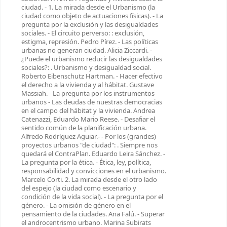
ciudad. - 1. La mirada desde el Urbanismo (la
ciudad como objeto de actuaciones físicas). - La
pregunta por la exclusión y las desigualdades
sociales. - El circuito perverso: : exclusión,
estigma, represión. Pedro Pírez. - Las políticas
urbanas no generan ciudad. Alicia Ziccardi. -
¿Puede el urbanismo reducir las desigualdades
sociales?: . Urbanismo y desigualdad social.
Roberto Eibenschutz Hartman. - Hacer efectivo
el derecho a la vivienda y al hábitat. Gustave
Massiah. - La pregunta por los instrumentos
urbanos - Las deudas de nuestras democracias
en el campo del hábitat y la vivienda. Andrea
Catenazzi, Eduardo Mario Reese. - Desafiar el
sentido común de la planificación urbana.
Alfredo Rodríguez Aguiar.- - Por los (grandes)
proyectos urbanos "de ciudad": . Siempre nos
quedará el ContraPlan. Eduardo Leira Sánchez. -
La pregunta por la ética. - Ética, ley, política,
responsabilidad y convicciones en el urbanismo.
Marcelo Corti. 2. La mirada desde el otro lado
del espejo (la ciudad como escenario y
condición de la vida social). - La pregunta por el
género. - La omisión de género en el
pensamiento de la ciudades. Ana Falú. - Superar
el androcentrismo urbano. Marina Subirats