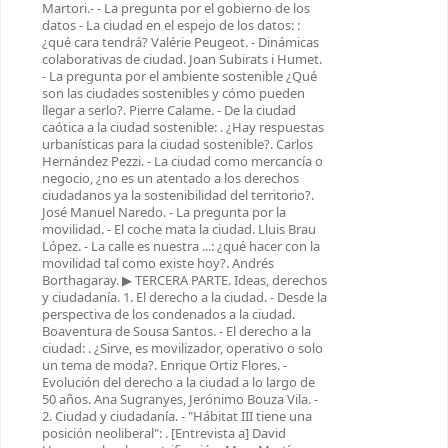
Martori.- - La pregunta por el gobierno de los
datos - La ciudad en el espejo de los datos: :
¿qué cara tendrá? Valérie Peugeot. - Dinámicas
colaborativas de ciudad. Joan Subirats i Humet.
- La pregunta por el ambiente sostenible ¿Qué
son las ciudades sostenibles y cómo pueden
llegar a serlo?. Pierre Calame. - De la ciudad
caótica a la ciudad sostenible: . ¿Hay respuestas
urbanísticas para la ciudad sostenible?. Carlos
Hernández Pezzi. - La ciudad como mercancía o
negocio, ¿no es un atentado a los derechos
ciudadanos ya la sostenibilidad del territorio?.
José Manuel Naredo. - La pregunta por la
movilidad. - El coche mata la ciudad. Lluis Brau
López. - La calle es nuestra ...: ¿qué hacer con la
movilidad tal como existe hoy?. Andrés
Borthagaray. ▶ TERCERA PARTE. Ideas, derechos
y ciudadanía. 1. El derecho a la ciudad. - Desde la
perspectiva de los condenados a la ciudad.
Boaventura de Sousa Santos. - El derecho a la
ciudad: . ¿Sirve, es movilizador, operativo o solo
un tema de moda?. Enrique Ortiz Flores. -
Evolución del derecho a la ciudad a lo largo de
50 años. Ana Sugranyes, Jerónimo Bouza Vila. -
2. Ciudad y ciudadanía. - "Hábitat III tiene una
posición neoliberal": . [Entrevista a] David