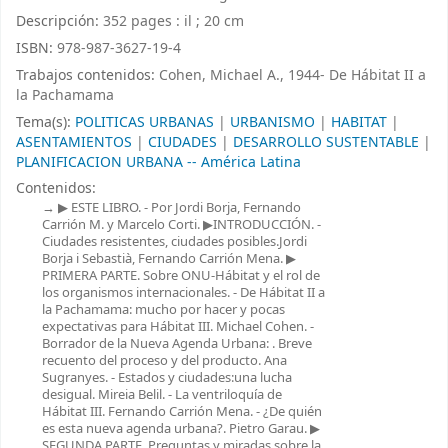
Descripción:
352 pages : il ; 20 cm
ISBN:
978-987-3627-19-4
Trabajos contenidos:
Cohen, Michael A., 1944- De Hábitat II a
la Pachamama
Tema(s):
POLITICAS URBANAS
|
URBANISMO
|
HABITAT
|
ASENTAMIENTOS
|
CIUDADES
|
DESARROLLO SUSTENTABLE
|
PLANIFICACION URBANA -- América Latina
Contenidos:
▶ ESTE LIBRO. - Por Jordi Borja, Fernando
Carrión M. y Marcelo Corti. ▶INTRODUCCIÓN. -
Ciudades resistentes, ciudades posibles.Jordi
Borja i Sebastià, Fernando Carrión Mena. ▶
PRIMERA PARTE. Sobre ONU-Hábitat y el rol de
los organismos internacionales. - De Hábitat II a
la Pachamama: mucho por hacer y pocas
expectativas para Hábitat III. Michael Cohen. -
Borrador de la Nueva Agenda Urbana: . Breve
recuento del proceso y del producto. Ana
Sugranyes. - Estados y ciudades:una lucha
desigual. Mireia Belil. - La ventriloquía de
Hábitat III. Fernando Carrión Mena. - ¿De quién
es esta nueva agenda urbana?. Pietro Garau. ▶
SEGUNDA PARTE. Preguntas y miradas sobre la