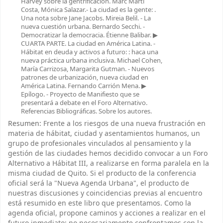
Harvey sobre la gentrificación. Marc Martí
Costa, Mónica Salazar.- La ciudad es la gente: .
Una nota sobre Jane Jacobs. Mireia Belil. - La
nueva cuestión urbana. Bernardo Secchi. -
Democratizar la democracia. Étienne Balibar. ▶
CUARTA PARTE. La ciudad en América Latina. -
Hábitat en deuda y activos a futuro: : haca una
nueva práctica urbana inclusiva. Michael Cohen,
María Carrizosa, Margarita Gutman. - Nuevos
patrones de urbanización, nueva ciudad en
América Latina. Fernando Carrión Mena. ▶
Epílogo. - Proyecto de Manifiesto que se
presentará a debate en el Foro Alternativo.
Referencias Bibliográficas. Sobre los autores.
Resumen:
Frente a los riesgos de una nueva frustración en
materia de hábitat, ciudad y asentamientos humanos, un
grupo de profesionales vinculados al pensamiento y la
gestión de las ciudades hemos decidido convocar a un Foro
Alternativo a Hábitat III, a realizarse en forma paralela en la
misma ciudad de Quito. Si el producto de la conferencia
oficial será la "Nueva Agenda Urbana", el producto de
nuestras discusiones y coincidencias previas al encuentro
está resumido en este libro que presentamos. Como la
agenda oficial, propone caminos y acciones a realizar en el