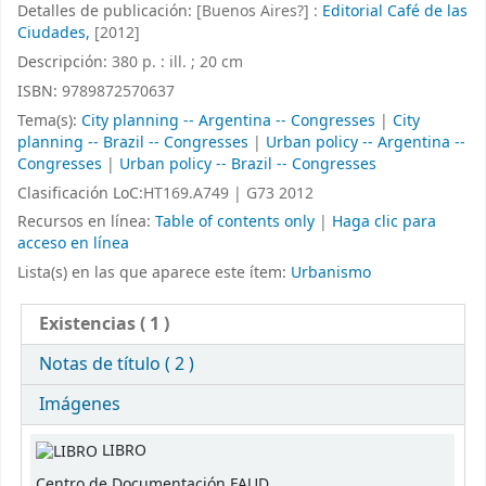
Detalles de publicación:
[Buenos Aires?] :
Editorial Café de las
Ciudades,
[2012]
Descripción:
380 p. : ill. ; 20 cm
ISBN:
9789872570637
Tema(s):
City planning -- Argentina -- Congresses
|
City
planning -- Brazil -- Congresses
|
Urban policy -- Argentina --
Congresses
|
Urban policy -- Brazil -- Congresses
Clasificación LoC:
HT169.A749 | G73 2012
Recursos en línea:
Table of contents only
|
Haga clic para
acceso en línea
Lista(s) en las que aparece este ítem:
Urbanismo
Existencias
( 1 )
Notas de título ( 2 )
Imágenes
Existencias
LIBRO
Centro de Documentación FAUD