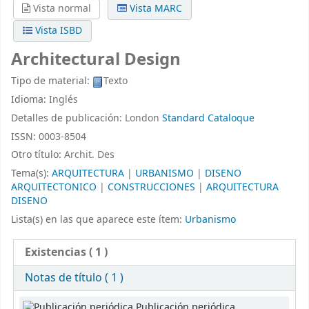
Vista normal
Vista MARC
Vista ISBD
Architectural Design
Tipo de material:
Texto
Idioma:
Inglés
Detalles de publicación:
London
Standard Cataloque
ISSN:
0003-8504
Otro título:
Archit. Des
Tema(s):
ARQUITECTURA
|
URBANISMO
|
DISENO
ARQUITECTONICO
|
CONSTRUCCIONES
|
ARQUITECTURA
DISENO
Lista(s) en las que aparece este ítem:
Urbanismo
Existencias
( 1 )
Notas de título ( 1 )
Existencias
Publicación periódica