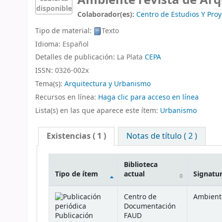
Ambiente revista de Arq
disponible
Colaborador(es):
Centro de Estudios Y Pro
Tipo de material:
Texto
Idioma:
Español
Detalles de publicación:
La Plata
CEPA
ISSN:
0326-002x
Tema(s):
Arquitectura y Urbanismo
Recursos en línea:
Haga clic para acceso en línea
Lista(s) en las que aparece este ítem:
Urbanismo
Existencias
( 1 )
Notas de título ( 2 )
Biblioteca
Tipo de ítem
actual
Signatu
Existencias
Centro de
Ambient
Documentación
Publicación
FAUD